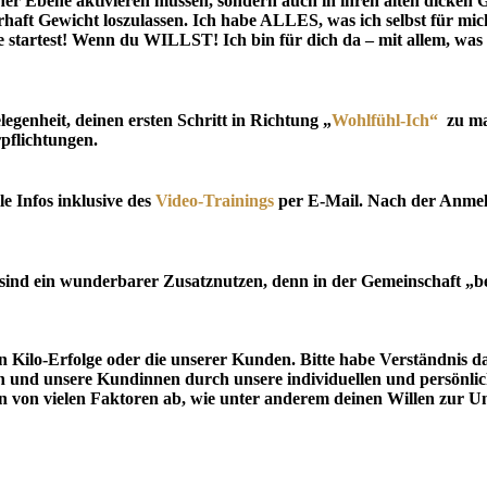
rlicher Ebene aktivieren müssen, sondern auch in ihren alten dic
Gewicht loszulassen. Ich habe ALLES, was ich selbst für mich sei
nde startest! Wenn du WILLST! Ich bin für dich da – mit allem, was
elegenheit, deinen ersten Schritt in Richtung „
Wohlfühl-Ich“
zu ma
pflichtungen.
e Infos inklusive des
Video-Trainings
per E-Mail. Nach der Anmeld
ind ein wunderbarer Zusatznutzen, denn in der Gemeinschaft „be
 Kilo-Erfolge oder die unserer Kunden. Bitte habe Verständnis da
beiten und unsere Kundinnen durch unsere individuellen und persö
 von vielen Faktoren ab, wie unter anderem deinen Willen zur Um