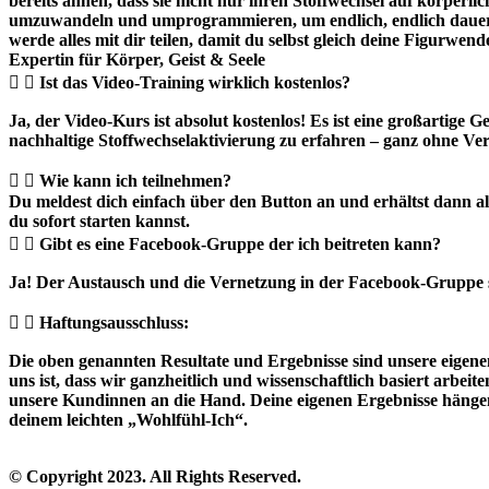
bereits ahnen, dass sie nicht nur ihren Stoffwechsel auf körpe
umzuwandeln und umprogrammieren, um endlich, endlich dauerhaft 
werde alles mit dir teilen, damit du selbst gleich deine Figurwe
Expertin für Körper, Geist & Seele
Ist das Video-Training wirklich kostenlos?
Ja, der Video-Kurs ist absolut kostenlos! Es ist eine großartige G
nachhaltige Stoffwechselaktivierung zu erfahren – ganz ohne Ver
Wie kann ich teilnehmen?
Du meldest dich einfach über den Button an und erhältst dann all
du sofort starten kannst.
Gibt es eine Facebook-Gruppe der ich beitreten kann?
Ja! Der Austausch und die Vernetzung in der Facebook-Gruppe s
Haftungsausschluss:
Die oben genannten Resultate und Ergebnisse sind unsere eigenen
uns ist, dass wir ganzheitlich und wissenschaftlich basiert ar
unsere Kundinnen an die Hand. Deine eigenen Ergebnisse hängen
deinem leichten „Wohlfühl-Ich“.
© Copyright 2023. All Rights Reserved.