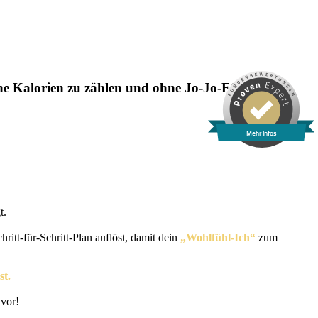
ne Kalorien zu zählen und ohne Jo-Jo-Effekt!
Mehr Infos
t.
ritt-für-Schritt-Plan auflöst, damit dein
„Wohlfühl-Ich“
zum
t.
uvor!