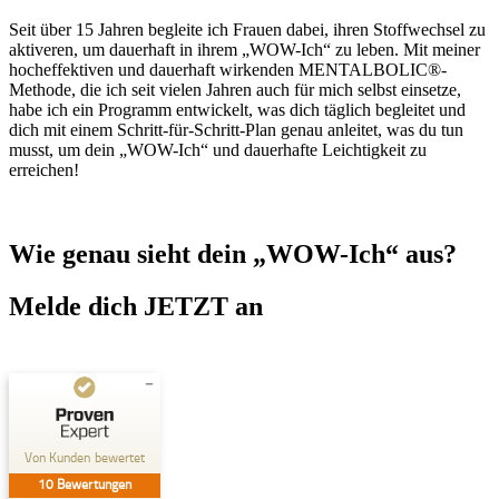
Seit über 15 Jahren begleite ich Frauen dabei, ihren Stoffwechsel zu
aktiveren, um dauerhaft in ihrem „WOW-Ich“ zu leben. Mit meiner
hocheffektiven und dauerhaft wirkenden MENTALBOLIC®-
Methode, die ich seit vielen Jahren auch für mich selbst einsetze,
habe ich ein Programm entwickelt, was dich täglich begleitet und
dich mit einem Schritt-für-Schritt-Plan genau anleitet, was du tun
musst, um dein „WOW-Ich“ und dauerhafte Leichtigkeit zu
erreichen!
Wie genau sieht dein „WOW-Ich“ aus?
Melde dich JETZT an
Kundenbewertungen und Erfahrungen zu
Birgit Thiemann
Von Kunden bewertet
10
Bewertungen
SEHR GUT
%
100